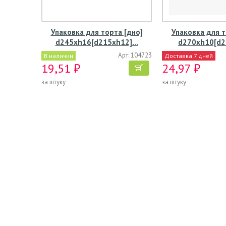
Упаковка для торта [дно]
Упаковка для т
d245хh16[d215хh12]…
d270хh10[d2
Арт: 104723
В наличии
Доставка 7 дней
19,51 ₽
24,97 ₽
за штуку
за штуку