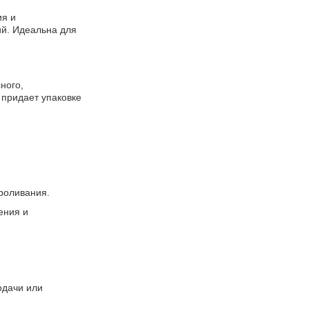
ия и
ий. Идеальна для
ного,
 придает упаковке
роливания.
ения и
одачи или