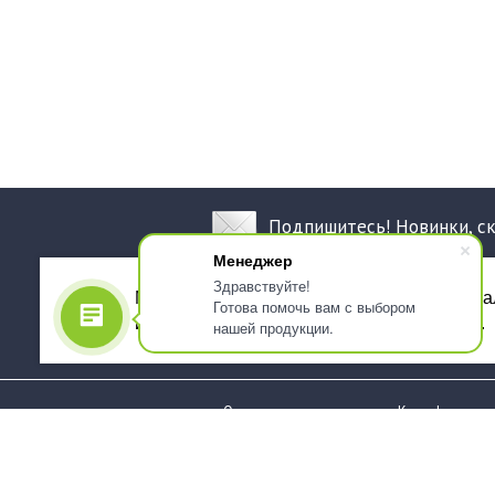
Подпишитесь! Новинки, с
Менеджер
Здравствуйте!
Мы используем файлы cookie, для персона
Готова помочь вам с выбором
использованием сервиса Яндекс.Метрика.
нашей продукции.
О компании
Как оформить 
Услуги
Доставка
О нас
Государствен
заказчикам
Информация