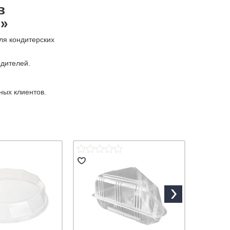
в
»
ля кондитерских
одителей.
ных клиентов.