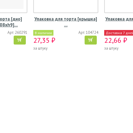
орта [дно]
Упаковка для торта [крышка]
Упаковка дл
08хh9]…
…
Арт: 260291
Арт: 104724
В наличии
Доставка 7 дне
27,35 ₽
22,66 ₽
за штуку
за штуку