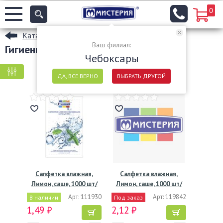
0
Каталог
Ваш филиал:
Гигиенические товары в Чебоксарах
Чебоксары
КРУПНАЯ ФАСОВКА
МЕЛКАЯ ФАСОВКА
ДА, ВСЕ ВЕРНО
ВЫБРАТЬ ДРУГОЙ
Салфетка влажная,
Салфетка влажная,
Лимон, саше, 1000 шт/
Лимон, саше, 1000 шт/
кор…
кор…
Арт: 111930
Арт: 119842
В наличии
Под заказ
1,49 ₽
2,12 ₽