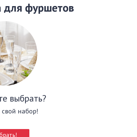
а для фуршетов
те выбрать?
 свой набор!
брать!