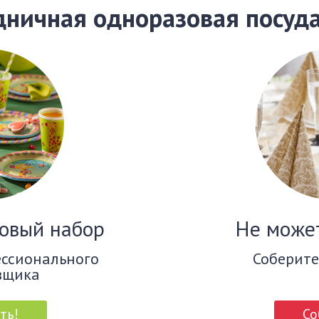
дничная одноразовая посуд
овый набор
Не може
ессионального
Соберите
вщика
ть!
Со