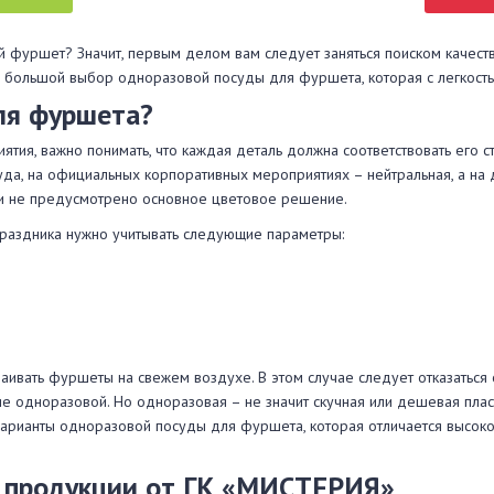
 фуршет? Значит, первым делом вам следует заняться поиском качеств
большой выбор одноразовой посуды для фуршета, которая с легкостью
ля фуршета?
тия, важно понимать, что каждая деталь должна соответствовать его с
уда, на официальных корпоративных мероприятиях – нейтральная, а на 
сли не предусмотрено основное цветовое решение.
праздника нужно учитывать следующие параметры:
аивать фуршеты на свежем воздухе. В этом случае следует отказаться
е одноразовой. Но одноразовая – не значит скучная или дешевая пласт
рианты одноразовой посуды для фуршета, которая отличается высокой
 продукции от ГК «МИСТЕРИЯ»