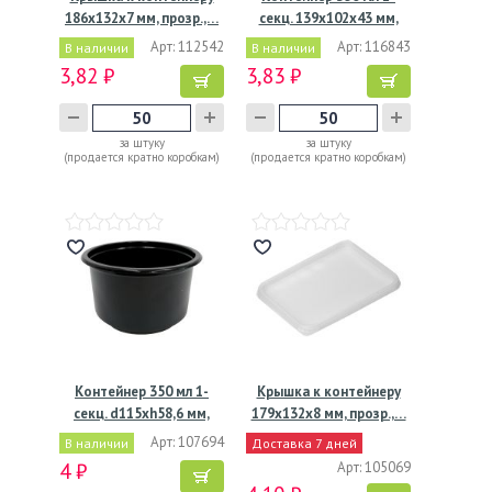
186х132х7 мм, прозр.,…
секц. 139х102х43 мм,
без…
Арт: 112542
Арт: 116843
В наличии
В наличии
3,82 ₽
3,83 ₽
за штуку
за штуку
(продается кратно коробкам)
(продается кратно коробкам)
Контейнер 350 мл 1-
Крышка к контейнеру
секц. d115хh58,6 мм,
179х132х8 мм, прозр.,…
без…
Арт: 107694
В наличии
Доставка 7 дней
4 ₽
Арт: 105069