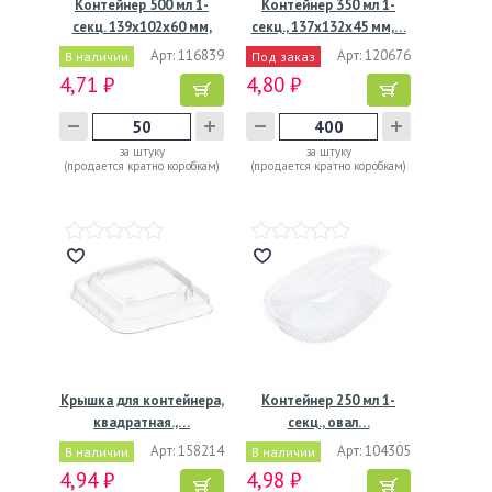
Контейнер 500 мл 1-
Контейнер 350 мл 1-
секц. 139х102х60 мм,
секц., 137х132х45 мм,…
без…
Арт: 116839
Арт: 120676
В наличии
Под заказ
4,71 ₽
4,80 ₽
за штуку
за штуку
(продается кратно коробкам)
(продается кратно коробкам)
Крышка для контейнера,
Контейнер 250 мл 1-
квадратная.,…
секц., овал…
Арт: 158214
Арт: 104305
В наличии
В наличии
4,94 ₽
4,98 ₽