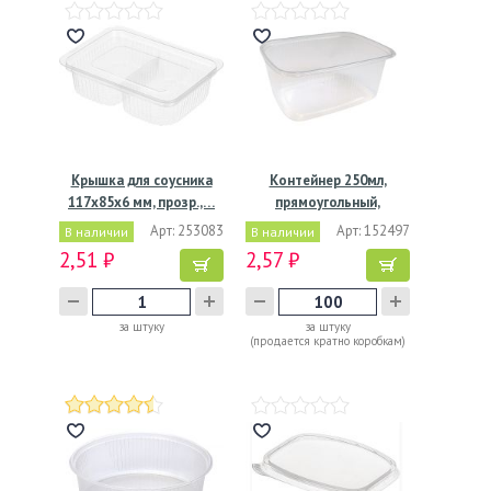
Крышка для соусника
Контейнер 250мл,
117х85х6 мм, прозр.,…
прямоугольный,
108х82х48мм,…
Арт: 253083
Арт: 152497
В наличии
В наличии
2,51 ₽
2,57 ₽
за штуку
за штуку
(продается кратно коробкам)