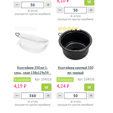
4,10 ₽
за штуку
(продается кратно коробкам)
за штуку
(продается кратно коробкам)
Контейнер 350 мл 1-
Контейнер круглый 350
секц., овал 158х129х39…
мл, черный
Арт: 104316
Арт: 104326
В наличии
В наличии
4,19 ₽
4,24 ₽
за штуку
за штуку
(продается кратно коробкам)
(продается кратно коробкам)