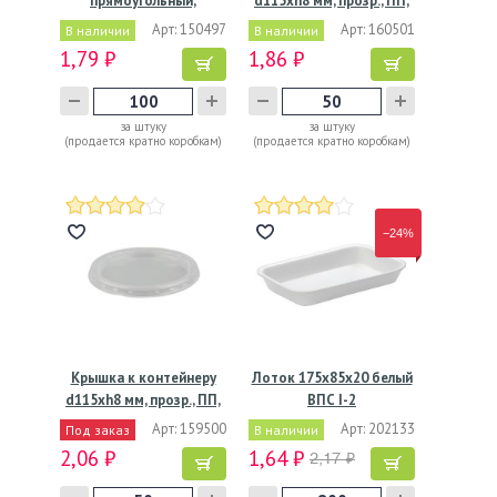
прямоугольный,
d115хh8 мм, прозр., ПП,
108х82х25мм,…
…
Арт: 150497
Арт: 160501
В наличии
В наличии
1,79 ₽
1,86 ₽
за штуку
за штуку
(продается кратно коробкам)
(продается кратно коробкам)
−24%
Крышка к контейнеру
Лоток 175х85х20 белый
d115хh8 мм, прозр., ПП,
ВПС I-2
…
Арт: 159500
Арт: 202133
Под заказ
В наличии
2,06 ₽
1,64 ₽
2,17 ₽