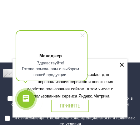
Менеджер
Здравствуйте!
Готова помочь вам с выбором
Подпишитесь! Новинки, скидки, предложения!
нашей продукции.
Мы используем файлы cookie, для
персонализации сервисов и повышения
Подписаться
удобства пользования сайтом, в том числе с
использованием сервиса Яндекс.Метрика.
Я даю согласие на обработку моих персональных данных в
соответствии с
политикой обработки персональных данных
и
ПРИНЯТЬ
подтверждаю, что ознакомлен(а) с ними
Я ознакомлен(а) с
политикой конфиденциальности
и принимаю
ее условия