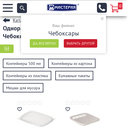
0
Каталог
Ваш филиал:
Одноразовые пищевые контейнеры в
Чебоксары
Чебоксарах
ДА, ВСЕ ВЕРНО
ВЫБРАТЬ ДРУГОЙ
КРУПНАЯ ФАСОВКА
МЕЛКАЯ ФАСОВКА
Контейнеры 500 мл
Контейнеры из картона
Контейнеры из пластика
Бумажные пакеты
Мешки для мусора