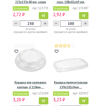
225х135х40 мм, серия
секц. 108х82х69 мм,
М-40,…
серия…
Арт: 113733
Арт: 153497
В наличии
В наличии
2,72 ₽
2,92 ₽
за штуку
за штуку
(продается кратно коробкам)
(продается кратно коробкам)
Крышка для креманки,
Крышка прямоугольная
круглая, d 110мм,…
139х102х9мм,…
Арт: 151184
Арт: 102927
В наличии
В наличии
3,20 ₽
3,23 ₽