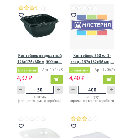
Контейнер квадратный
Контейнер 250 мл 1-
126х126х60мм, 500 мл,…
секц., 137х132х36 мм,…
Арт: 154478
Арт: 120675
В наличии
В наличии
4,32 ₽
4,40 ₽
за штуку
за штуку
(продается кратно коробкам)
(продается кратно коробкам)