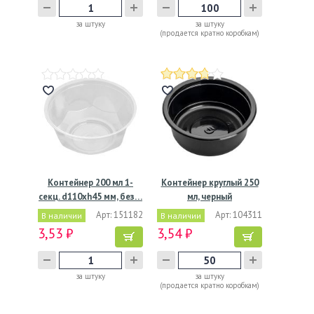
за штуку
за штуку
(продается кратно коробкам)
Контейнер 200 мл 1-
Контейнер круглый 250
секц. d110хh45 мм, без…
мл, черный
Арт: 151182
Арт: 104311
В наличии
В наличии
3,53 ₽
3,54 ₽
за штуку
за штуку
(продается кратно коробкам)