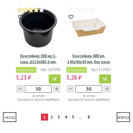
Контейнер 500 мл 1-
Контейнер 400 мл,
секц. d115хh82,6 мм,
145х96х45 мм, без окна,
без…
…
Арт: 107695
Арт: 110452
В наличии
В наличии
5,23 ₽
5,28 ₽
за штуку
за штуку
(продается кратно коробкам)
(продается кратно коробкам)
1
2
3
4
5
...
8
НАЗАД
ВПЕРЕД