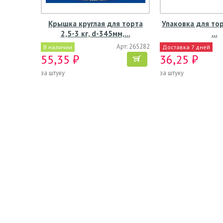
Крышка круглая для торта
Упаковка для то
2,5-3 кг, d-345мм,…
…
Арт: 265282
В наличии
Доставка 7 дней
55,35 ₽
36,25 ₽
за штуку
за штуку