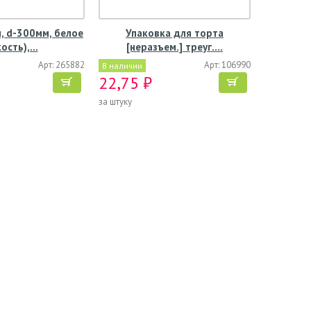
, d-300мм, белое
Упаковка для торта
кость),…
[неразъем.] треуг.…
Арт: 265882
Арт: 106990
В наличии
22,75 ₽
за штуку