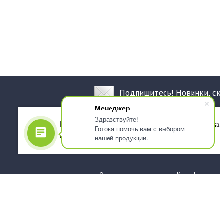
Подпишитесь! Новинки, с
Менеджер
Здравствуйте!
Мы используем файлы cookie, для персона
Готова помочь вам с выбором
использованием сервиса Яндекс.Метрика.
нашей продукции.
О компании
Как оформить 
Услуги
Доставка
О нас
Государствен
заказчикам
Информация
Карта сайта