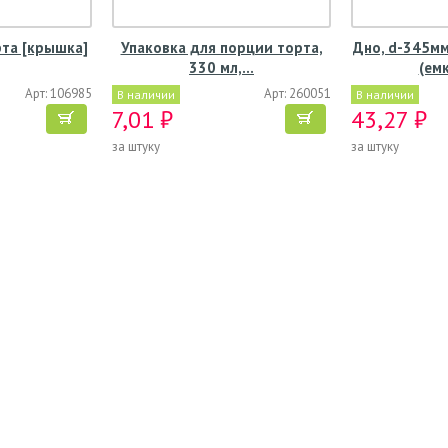
рта [крышка]
Упаковка для порции торта,
Дно, d-345мм
330 мл,…
(ем
Арт: 106985
Арт: 260051
В наличии
В наличии
7,01 ₽
43,27 ₽
за штуку
за штуку