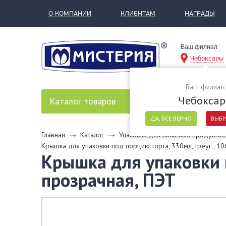
О КОМПАНИИ
КЛИЕНТАМ
НАГРАДЫ
Ваш филиал
Чебоксары
Ваш филиал:
Чебокса
Каталог
товаров
ДА, ВСЕ ВЕРНО
ВЫБР
Главная
Каталог
Упаковка для пищевых продуктов
Крышка для упаковки под порцию торта, 330мл, треуг., 1
Крышка для упаковки 
прозрачная, ПЭТ