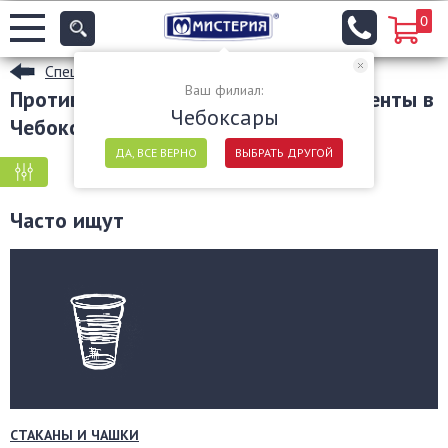
0
Специализированные средства
Ваш филиал:
Противогололедные средства и реагенты в
Чебоксары
Чебоксарах
ДА, ВСЕ ВЕРНО
ВЫБРАТЬ ДРУГОЙ
КРУПНАЯ ФАСОВКА
МЕЛКАЯ ФАСОВКА
Часто ищут
СТАКАНЫ И ЧАШКИ