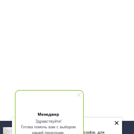
Менеджер
Здравствуйте!
Готова помочь вам с выбором
Подпишитесь! Новинки, скидки, предложения!
нашей продукции.
Мы используем файлы cookie, для