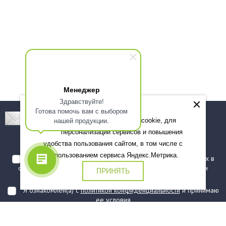
Менеджер
Здравствуйте!
Готова помочь вам с выбором
Подпишитесь! Новинки, скидки, предложения!
нашей продукции.
Мы используем файлы cookie, для
персонализации сервисов и повышения
Подписаться
удобства пользования сайтом, в том числе с
использованием сервиса Яндекс.Метрика.
Я даю согласие на обработку моих персональных данных в
соответствии с
политикой обработки персональных данных
и
ПРИНЯТЬ
подтверждаю, что ознакомлен(а) с ними
Я ознакомлен(а) с
политикой конфиденциальности
и принимаю
ее условия