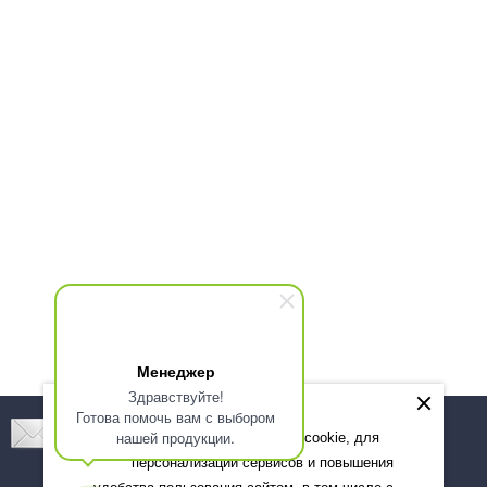
Менеджер
Здравствуйте!
Готова помочь вам с выбором
Подпишитесь! Новинки, скидки, предложения!
нашей продукции.
Мы используем файлы cookie, для
персонализации сервисов и повышения
Подписаться