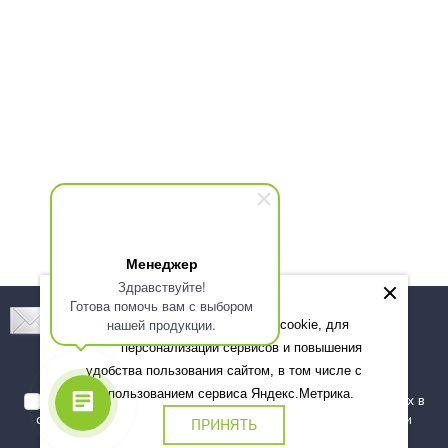
Менеджер
Здравствуйте!
Готова помочь вам с выбором
Подпишитесь! Новинки, скидки, предложения!
нашей продукции.
Мы используем файлы cookie, для
персонализации сервисов и повышения
Подписаться
удобства пользования сайтом, в том числе с
использованием сервиса Яндекс.Метрика.
Я даю согласие на обработку моих персональных данных в
соответствии с
политикой обработки персональных данных
и
ПРИНЯТЬ
подтверждаю, что ознакомлен(а) с ними